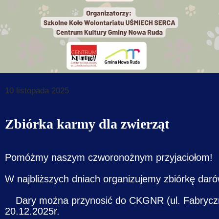
Dane do prz
Deklaracja d
Koordynator
Klauzule in
10 listopada 2025
Zbiórka karmy dla zwierząt
Pomóżmy naszym czworonożnym przyjaciołom!
W najbliższych dniach organizujemy zbiórkę daró
Dary można przynosić do CKGNR (ul. Fabryczn
20.12.2025r.