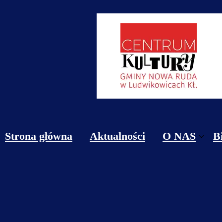
Strona główna
Aktualności
O NAS
B
Obiekty
Kontakt
Cennik