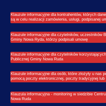
e do przelewu
Filia Nr 3 w Świerkach
Da
aracja dostępności
Filia Nr 5 w Woliborzu
Ty
Klauzule informacyjne dla kontrahentów, których dan
są w celu realizacji zamówienia, usługi, podpisanej 
dynator dostępności
Filia Nr 6 w Bożkowie
Bi
uzule informacyjne - CKGNR
Filia Nr 7 w Przygórzu
Ce
Klauzule informacyjne dla czytelników, uczestników Bi
Gminy Nowa Ryda, którzy podpisali umowę
Jo
Ki
Klauzule informacyjne dla czytelników korzystających 
Publicznej Gminy Nowa Ruda
Ko
Ma
Klauzule informacyjne dla osób, które złożyły u nas p
pomocą poczty elektronicznej, poczty tradycyjnej lub
Na
Klauzula informacyjna - monitoring w siedzibie Cent
Na
Nowa Ruda
Pi