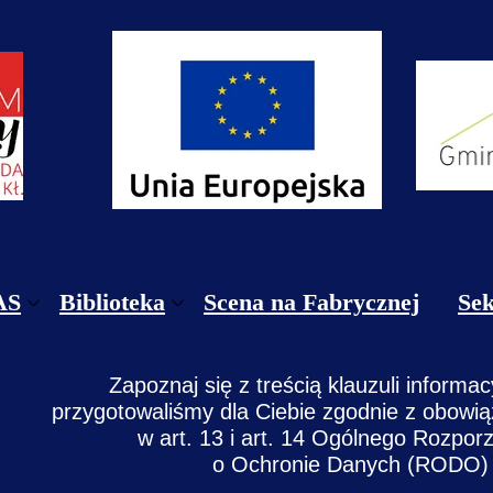
AS
Biblioteka
Scena na Fabrycznej
Sek
ekty
Biblioteka Publiczna Gminy Nowa Ruda
Re
Zapoznaj się z treścią klauzuli informac
takt
Filia Nr 1 w Dzikowcu
Re
przygotowaliśmy dla Ciebie zgodnie z obowi
w art. 13 i art. 14 Ogólnego Rozpor
nik
Filia Nr 2 w Jugowie
Ce
o Ochronie Danych (RODO