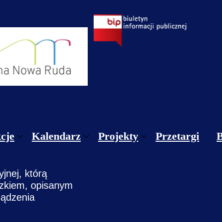
cje
Kalendarz
Projekty
Przetargi
gulamin sekcji CKGNR / Zgody/ Informacja dotyczą
Styczeń
Projekty krajowe
yjnej, którą
gulamin Pracowni Teatralnej, Wokalnej i Muzyczne
Luty
Projekty unijne
ązkiem, opisanym
ządzenia
nnik sekcje
Marzec
)