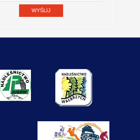
rowy kręgosłup Wolibórz
WYŚLIJ