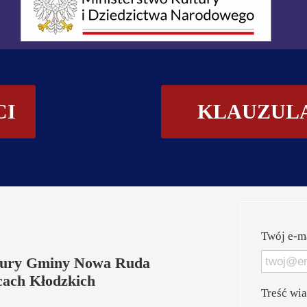
Pi
Pi
Se
CI
KLAUZUL
Sz
Sz
Ta
Te
Twój e-ma
Wa
tury Gminy Nowa Ruda
Zd
ach Kłodzkich
Treść wi
Zd