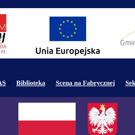
AS
Biblioteka
Scena na Fabrycznej
Sek
ekty
Biblioteka Publiczna Gminy Nowa Ruda
Re
takt
Filia Nr 1 w Dzikowcu
Re
nik
Filia Nr 2 w Jugowie
Ce