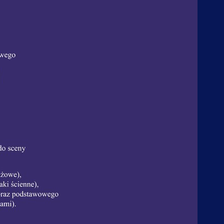
ne do przelewu
Kwiecień
godniowy rozkład zajęć
Maj
athlon
Czerwiec
ramika
Lipiec
ga Jugów
Sierpień
nezjologia
Wrzesień
larstwo
Październik
li Bożkowiacy
Listopad
uka gry na gitarze
Grudzień
uka gry na pianinie
lates