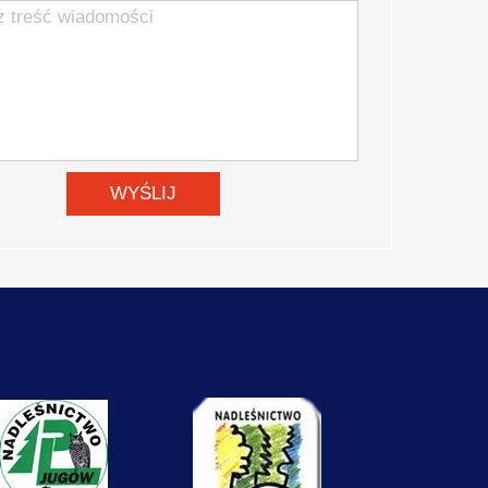
rowy kręgosłup Wolibórz
WYŚLIJ