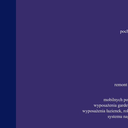
Dan
Dekl
Koor
Kla