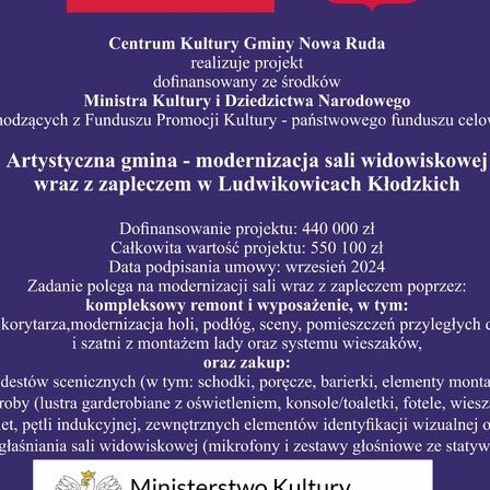
e do przelewu
Filia Nr 3 w Świerkach
Da
aracja dostępności
Filia Nr 5 w Woliborzu
Ty
dynator dostępności
Filia Nr 6 w Bożkowie
Bi
uzule informacyjne - CKGNR
Filia Nr 7 w Przygórzu
Ce
Jo
Ki
Ko
Ma
Na
Na
Pi