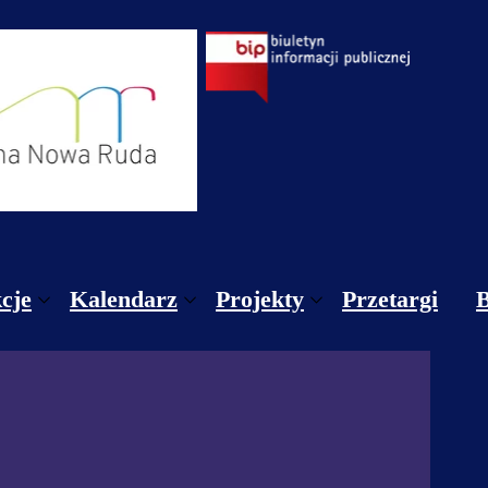
cje
Kalendarz
Projekty
Przetargi
gulamin sekcji CKGNR / Zgody/ Informacja dotyczą
Styczeń
Projekty krajowe
gulamin Pracowni Teatralnej, Wokalnej i Muzyczne
Luty
Projekty unijne
nnik sekcje
Marzec