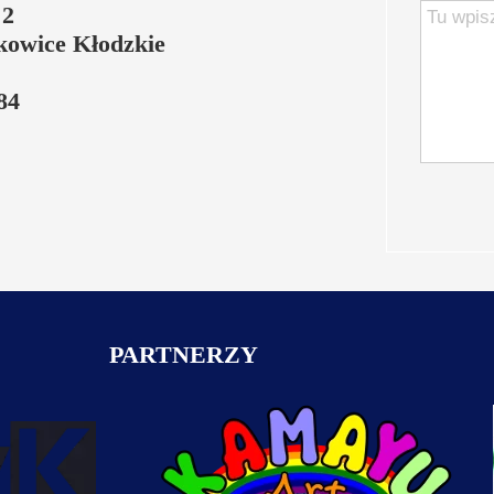
 2
Zd
kowice Kłodzkie
 84
PARTNERZY