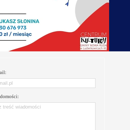
lates Jugów
łka Nożna
nsoplastyka
achy
koła przetrwania - survival & outdoor
il:
niec HIP-HOP
atr Muzyczny na Fabrycznej
adomości:
rsztaty teatralne
rowy Kręgosłup Bożków
rowy Kręgosłup Dzikowiec