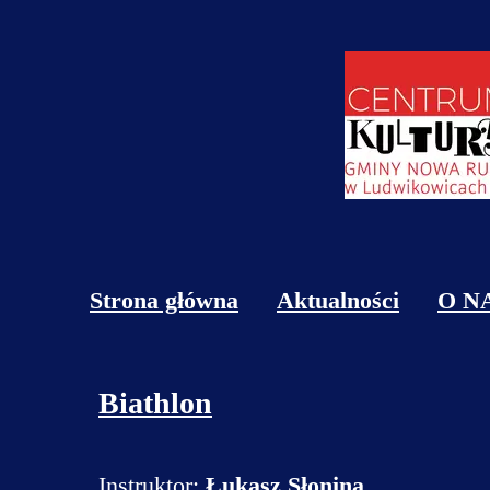
Strona główna
Aktualności
O N
Obi
Biathlon
Kon
Cen
Instruktor:
Łukasz Słonina