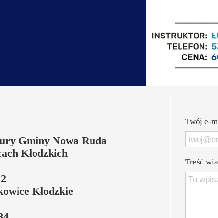
Pi
Pi
Se
Sz
Sz
Twój e-ma
Ta
tury Gminy Nowa Ruda
Te
ach Kłodzkich
Treść wi
Wa
 2
kowice Kłodzkie
Zd
Zd
 84