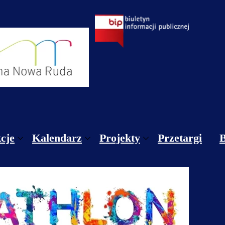
cje
Kalendarz
Projekty
Przetargi
gulamin sekcji CKGNR / Zgody/ Informacja dotyczą
Styczeń
Projekty krajowe
gulamin Pracowni Teatralnej, Wokalnej i Muzyczne
Luty
Projekty unijne
nnik sekcje
Marzec