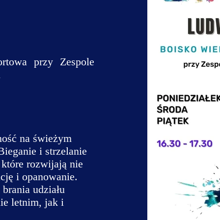
e do przelewu
Filia Nr 3 w Świerkach
Da
aracja dostępności
Filia Nr 5 w Woliborzu
Ty
dynator dostępności
Filia Nr 6 w Bożkowie
Bi
ortowa przy Zespole
uzule informacyjne - CKGNR
Filia Nr 7 w Przygórzu
Ce
h
Jo
Ki
Ko
wność na świeżym
ieganie i strzelanie
Ma
tóre rozwijają nie
Na
ację i opanowanie.
 brania udziału
Na
 letnim, jak i
Pi