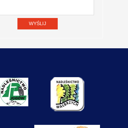
rowy kręgosłup Wolibórz
WYŚLIJ