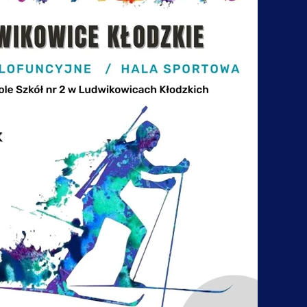
ne do przelewu
Kwiecień
godniowy rozkład zajęć
Maj
athlon
Czerwiec
ramika
Lipiec
ga Jugów
Sierpień
nezjologia
Wrzesień
larstwo
Październik
li Bożkowiacy
Listopad
uka gry na gitarze
Grudzień
uka gry na pianinie
lates