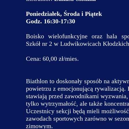
Dan
Poniedziałek, Środa i Piątek
Dekl
Godz. 16:30-17:30
Koor
Boisko wielofunkcyjne oraz hala sp
Kla
Szkół nr 2 w Ludwikowicach Kłodzkic
Cena: 60,00 zł/mies.
Biathlon to doskonały sposób na akty
powietrzu z emocjonującą rywalizacją. B
stawiają przed zawodnikami wyzwania, k
tylko wytrzymałość, ale także koncentr
Uczestnicy sekcji będą mieli możliwość
zawodach sportowych zarówno w sezonie
zimowym.