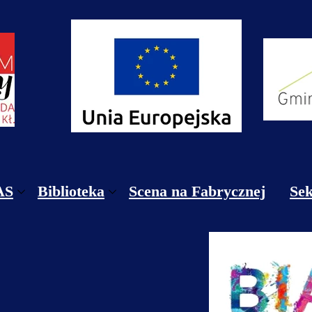
AS
Biblioteka
Scena na Fabrycznej
Sek
ekty
Biblioteka Publiczna Gminy Nowa Ruda
Re
takt
Filia Nr 1 w Dzikowcu
Re
nik
Filia Nr 2 w Jugowie
Ce