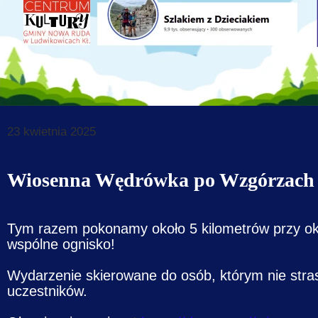
Dane do prz
Deklaracja d
Koordynator
Klauzule in
23 kwietnia 2025
Wiosenna Wędrówka po Wzgórzach 
Tym razem pokonamy około 5 kilometrów przy oka
wspólne ognisko!
Wydarzenie skierowane do osób, którym nie str
uczestników.