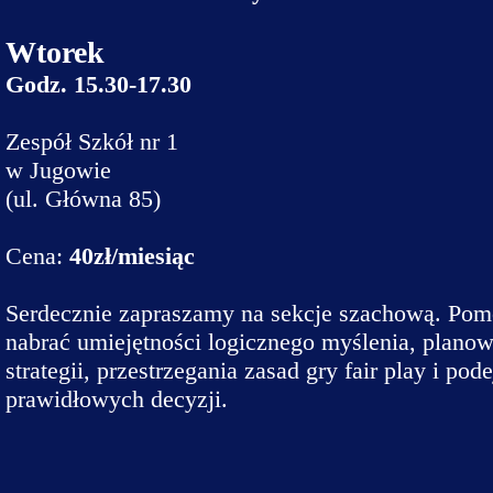
Dane do prz
Wtorek
Deklaracja d
Godz. 15.30-17.30
Koordynator
Zespół Szkół nr 1
Klauzule in
w Jugowie
(ul. Główna 85)
Cena:
40zł/miesiąc
Serdecznie zapraszamy na sekcje szachową. Pom
nabrać umiejętności logicznego myślenia, planow
strategii, przestrzegania zasad gry fair play i po
prawidłowych decyzji.