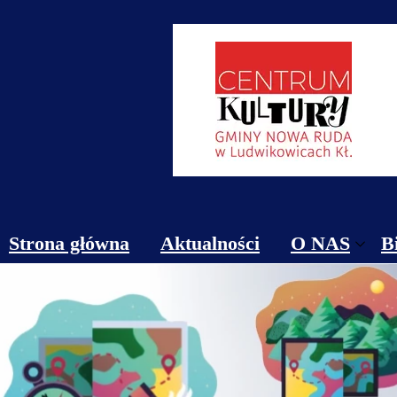
Strona główna
Aktualności
O NAS
B
Obiekty
Kontakt
Cennik