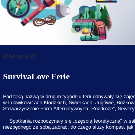
Dane do prz
Deklaracja d
Koordynator
Klauzule in
16 lutego 2022
SurvivaLove Ferie
Pod taką nazwą w drugim tygodniu ferii odbywały się zaję
w
Ludwikowicach Kłodzkich
,
Świerkach
,
Jugówie
,
Bożkow
Stowarzyszenie Form Alternatywnych „Rozdroże”,
Sewery
Spotkania rozpoczynały się „częścią teoretyczną” w s
niezbędnego ze sobą zabrać, do czego służy kompas, jak