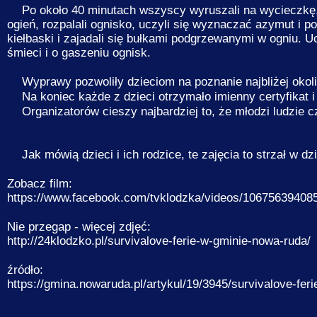
Po około 40 minutach wszyscy wyruszali na wycieczkę, 
ogień, rozpalali ognisko, uczyli się wyznaczać azymut i p
kiełbaski i zajadali się bułkami podgrzewanymi w ogniu. 
śmieci i o gaszeniu ognisk.
Wyprawy pozwoliły dzieciom na poznanie najbliżej okolicy
Na koniec każde z dzieci otrzymało imienny certyfikat 
Organizatorów cieszy najbardziej to, że młodzi ludzie cz
Jak mówią dzieci i ich rodzice, te zajęcia to strzał w dz
Zobacz film:
https://www.facebook.com/tvklodzka/videos/10675639408
Nie przegap - więcej zdjęć:
http://24klodzko.pl/survivalove-ferie-w-gminie-nowa-ruda/
źródło:
https://gmina.nowaruda.pl/artykul/19/3945/survivalove-feri