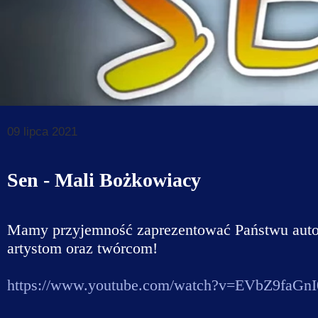
Dane do prz
Deklaracja d
Koordynator
Klauzule in
09 lipca 2021
Sen - Mali Bożkowiacy
Mamy przyjemność zaprezentować Państwu aut
artystom oraz twórcom!
https://www.youtube.com/watch?v=EVbZ9faGnI