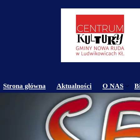
Strona główna
Aktualności
O NAS
B
Obiekty
Kontakt
Cennik