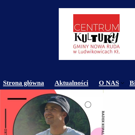
Strona główna
Aktualności
O NAS
B
Obiekty
Kontakt
Cennik