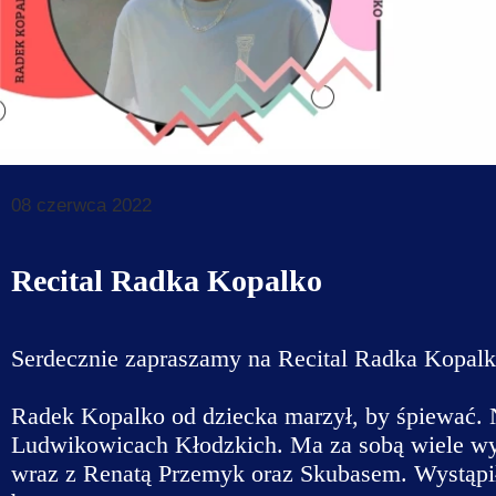
Dane do prz
Deklaracja d
Koordynator
Klauzule in
08 czerwca 2022
Recital Radka Kopalko
Serdecznie zapraszamy na Recital Radka Kopal
Radek Kopalko od dziecka marzył, by śpiewać.
Ludwikowicach Kłodzkich. Ma za sobą wiele wy
wraz z Renatą Przemyk oraz Skubasem. Wystąpił 