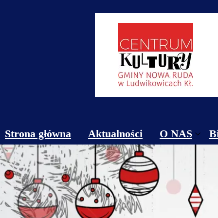
Strona główna
Aktualności
O NAS
B
Obiekty
Kontakt
Cennik