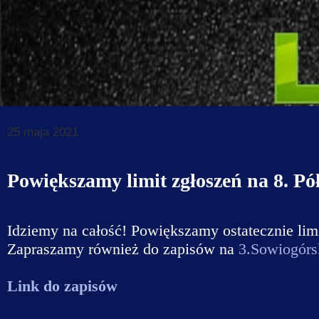
Dane do prz
Deklaracja d
Koordynator
Klauzule in
25 maja 2021
Powiększamy limit zgłoszeń na 8. P
Idziemy na całość! Powiększamy ostatecznie lim
Zapraszamy również do zapisów na
3.Sowiogór
Link do zapisów