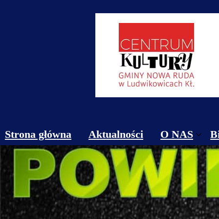
Strona główna
Aktualności
O NAS
B
Obiekty
Kontakt
Cennik