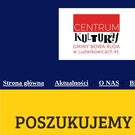
Strona główna
Aktualności
O NAS
B
Obiekty
Kontakt
Cennik