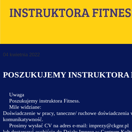
Dane do prz
Deklaracja d
Koordynator
Klauzule in
04 kwietnia 2022
POSZUKUJEMY INSTRUKTORA 
Uwaga
Poszukujemy instruktora Fitness.
Mile widziane:
Doświadczenie w pracy, taneczne/ ruchowe doświadczenia w 
komunikatywność.
Prosimy wysłać CV na adres e-mail: imprezy@ckgnr.pl
lub dostarczyć osobiście do Działu Imprez w Centrum Ku