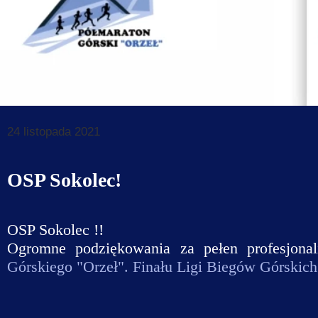
Dane do prz
Deklaracja d
Koordynator
Klauzule in
24 listopada 2021
OSP Sokolec!
OSP Sokolec
!!
Ogromne podziękowania za pełen profesjona
Górskiego "Orzeł". Finału Ligi Biegów Górskic