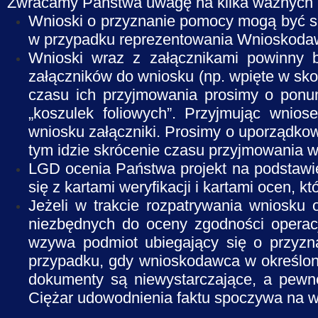
Zwracamy Państwa uwagę na kilka ważnych k
Wnioski o przyznanie pomocy mogą być sk
w przypadku reprezentowania Wnioskodaw
Wnioski wraz z załącznikami powinny b
załączników do wniosku (np. wpięte w sko
czasu ich przyjmowania prosimy o ponu
„koszulek foliowych”. Przyjmując wnio
wniosku załączniki. Prosimy o uporządkow
tym idzie skrócenie czasu przyjmowania 
LGD ocenia Państwa projekt na podstawi
się z kartami weryfikacji i kartami ocen, k
Jeżeli w trakcie rozpatrywania wniosku
niezbędnych do oceny zgodności operacj
wzywa podmiot ubiegający się o przyzn
przypadku, gdy wnioskodawca w określony
dokumenty są niewystarczające, a pewn
Ciężar udowodnienia faktu spoczywa na wn