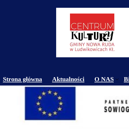
Strona główna
Aktualności
O NAS
B
Obiekty
Kontakt
Cennik