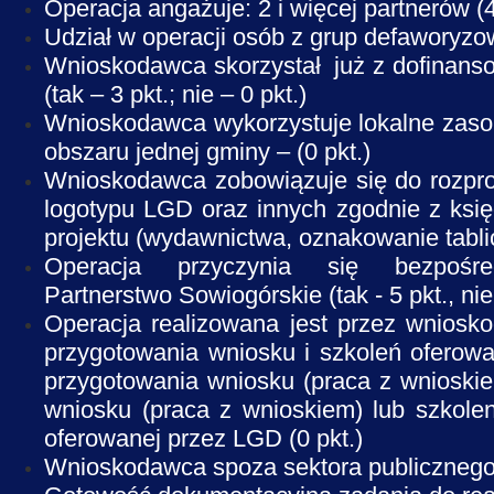
Operacja angażuje: 2 i więcej partnerów (4 
Udział w operacji osób z grup defaworyzowan
Wnioskodawca skorzystał już z dofina
(tak – 3 pkt.; nie – 0 pkt.)
Wnioskodawca wykorzystuje lokalne zasoby
obszaru jednej gminy – (0 pkt.)
Wnioskodawca zobowiązuje się do rozpro
logotypu LGD oraz innych zgodnie z księg
projektu (wydawnictwa, oznakowanie tablicam
Operacja przyczynia się bezpośr
Partnerstwo Sowiogórskie (tak - 5 pkt., nie 
Operacja realizowana jest przez wniosko
przygotowania wniosku i szkoleń oferow
przygotowania wniosku (praca z wnioskie
wniosku (praca z wnioskiem) lub szkolen
oferowanej przez LGD (0 pkt.)
Wnioskodawca spoza sektora publicznego (t