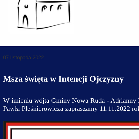
Dane do prz
Deklaracja d
Koordynator
Klauzule in
07 listopada 2022
Msza święta w Intencji Ojczyzny
W imieniu wójta Gminy Nowa Ruda - Adrianny Mi
Pawła Pleśnierowicza zapraszamy 11.11.2022 rok