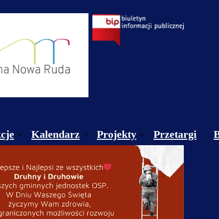
cje
Kalendarz
Projekty
Przetargi
gulamin sekcji CKGNR / Zgody/ Informacja dotyczą
Styczeń
Projekty krajowe
gulamin Pracowni Teatralnej, Wokalnej i Muzyczne
Luty
Projekty unijne
nnik sekcje
Marzec