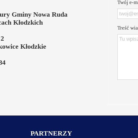
Twój e-ma
tury Gminy Nowa Ruda
ach Kłodzkich
Treść wi
 2
kowice Kłodzkie
 84
PARTNERZY