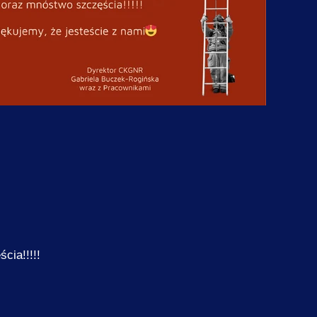
ne do przelewu
Kwiecień
godniowy rozkład zajęć
Maj
athlon
Czerwiec
ramika
Lipiec
ga Jugów
Sierpień
nezjologia
Wrzesień
larstwo
Październik
li Bożkowiacy
Listopad
uka gry na gitarze
Grudzień
ia!!!!!
uka gry na pianinie
lates