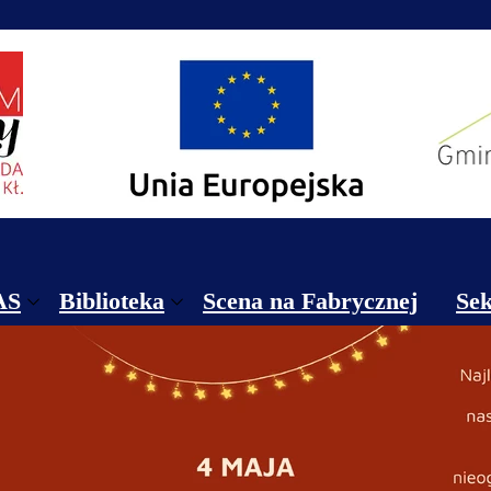
AS
Biblioteka
Scena na Fabrycznej
Sek
ekty
Biblioteka Publiczna Gminy Nowa Ruda
Re
takt
Filia Nr 1 w Dzikowcu
Re
nik
Filia Nr 2 w Jugowie
Ce