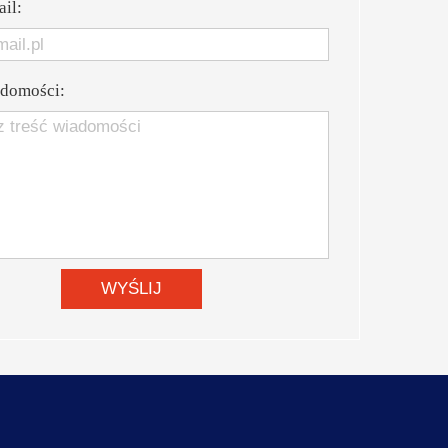
il:
adomości:
WYŚLIJ