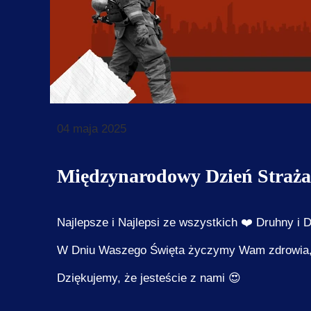
Dan
Dekl
Koor
Kla
04 maja 2025
Międzynarodowy Dzień Straż
Najlepsze i Najlepsi ze wszystkich ❤️ Druhny i
W Dniu Waszego Święta życzymy Wam zdrowia, n
Dziękujemy, że jesteście z nami 😍