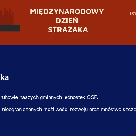
e do przelewu
Filia Nr 3 w Świerkach
Da
aracja dostępności
Filia Nr 5 w Woliborzu
Ty
dynator dostępności
Filia Nr 6 w Bożkowie
Bi
uzule informacyjne - CKGNR
Filia Nr 7 w Przygórzu
Ce
Jo
Ki
aka
Ko
Ma
 Druhowie naszych gminnych jednostek OSP.
Na
ieograniczonych możliwości rozwoju oraz mnóstwo szczęśc
Na
Pi