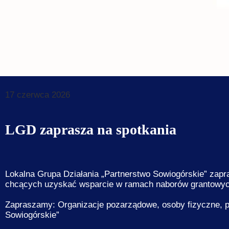
Dane do prz
Deklaracja d
Koordynator
Klauzule in
17 czerwca 2026
LGD zaprasza na spotkania
Lokalna Grupa Działania „Partnerstwo Sowiogórskie” zap
chcących uzyskać wsparcie w ramach naborów grantowyc
Zapraszamy: Organizacje pozarządowe, osoby fizyczne, pr
Sowiogórskie”