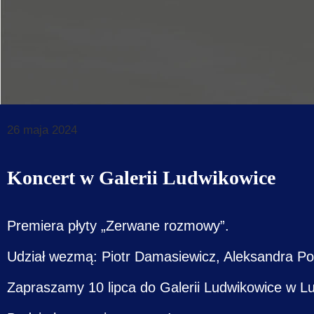
Dane do prz
Deklaracja d
Koordynator
Klauzule in
26 maja 2024
Koncert w Galerii Ludwikowice
Premiera płyty „Zerwane rozmowy”.
Udział wezmą: Piotr Damasiewicz, Aleksandra P
Zapraszamy 10 lipca do Galerii Ludwikowice w L