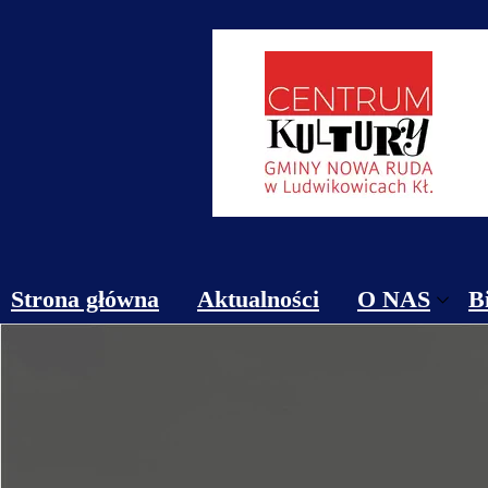
Strona główna
Aktualności
O NAS
B
Obiekty
Kontakt
Cennik