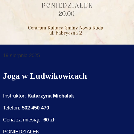
Dane do prz
Deklaracja d
Koordynator
Klauzule in
19 sierpnia 2025
Joga w Ludwikowicach
Instruktor:
Katarzyna Michalak
Telefon:
502 450 470
Cena za miesiąc:
60 zł
PONIEDZIAŁEK