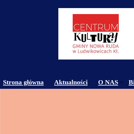
Strona główna
Aktualności
O NAS
B
Obiekty
Kontakt
Cennik