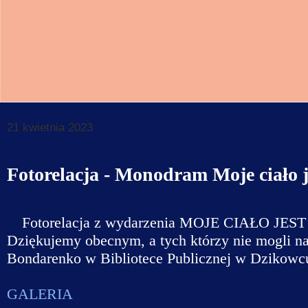
Dane do prz
Deklaracja d
Koordynator
Klauzule in
21 kwietnia 2023
Fotorelacja - Monodram Moje ciało j
Fotorelacja z wydarzenia
MOJE CIAŁO JE
Dziękujemy obecnym, a tych którzy nie mogli na
Bondarenko
w Bibliotece Publicznej w Dzikowc
GALERIA