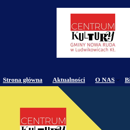
Strona główna
Aktualności
O NAS
B
Obiekty
Kontakt
Cennik