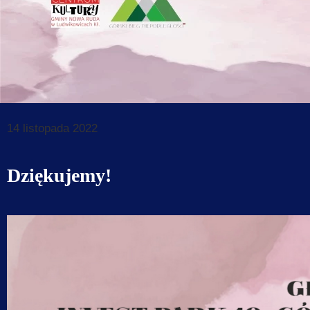
Dane do prz
Deklaracja d
Koordynator
Klauzule in
14 listopada 2022
Dziękujemy!