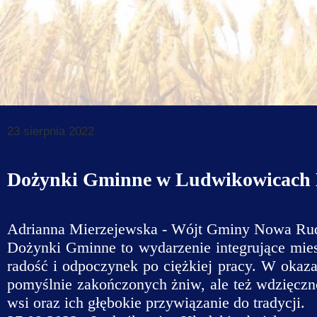
Dane do prz
Deklaracja d
Koordynator
Klauzule in
23 sierpnia 2022
Dożynki Gminne w Ludwikowicach 
Adrianna Mierzejewska - Wójt Gminy Nowa Rud
Dożynki Gminne
to wydarzenie integrujące mie
radość i odpoczynek po ciężkiej pracy. W okaza
pomyślnie zakończonych żniw, ale też wdzięczn
wsi oraz ich głębokie przywiązanie do tradycji.