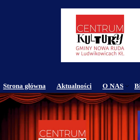
Strona główna
Aktualności
O NAS
B
Obiekty
Kontakt
Cennik