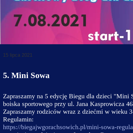
Dane do prz
Deklaracja d
Koordynator
Klauzule in
15 lipca 2021
5. Mini Sowa
Zapraszamy na 5 edycję Biegu dla dzieci "Mini 
boiska sportowego przy ul. Jana Kasprowicza 4
Zapraszamy rodziców wraz z dziećmi w wieku 3-
Regulamin:
https://biegajwgorachsowich.pl/mini-sowa-regula