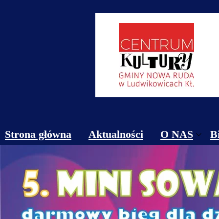
Strona główna
Aktualności
O NAS
B
Obiekty
Kontakt
Cennik