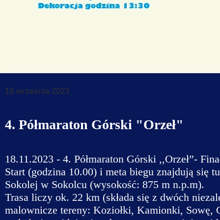
Dane do prz
Deklaracja d
Koordynator
Klauzule in
18 września 2023
4. Półmaraton Górski "Orzeł"
18.11.2023 - 4. Półmaraton Górski ,,Orzeł”-
Start (godzina 10.00) i meta biegu znajdują się
Sokolej w Sokolcu (wysokość: 875 m n.p.m).
Trasa liczy ok. 22 km (składa się z dwóch niezal
malownicze tereny: Koziołki, Kamionki, Sowę, 