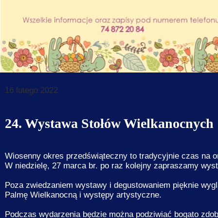
Dane do prz
Deklaracja d
Koordynator
Klauzule in
16 lutego 2022
24. Wystawa Stołów Wielkanocnych
Wiosenny okres przedświąteczny to tradycyjnie czas na 
W niedzielę, 27 marca br. po raz kolejny zapraszamy wys
Poza zwiedzaniem wystawy i degustowaniem pięknie wyglą
Palmę Wielkanocną i występy artystyczne.
Podczas wydarzenia będzie można podziwiać bogato zdobio