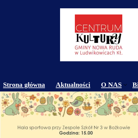
Strona główna
Aktualności
O NAS
B
Obiekty
Kontakt
Cennik